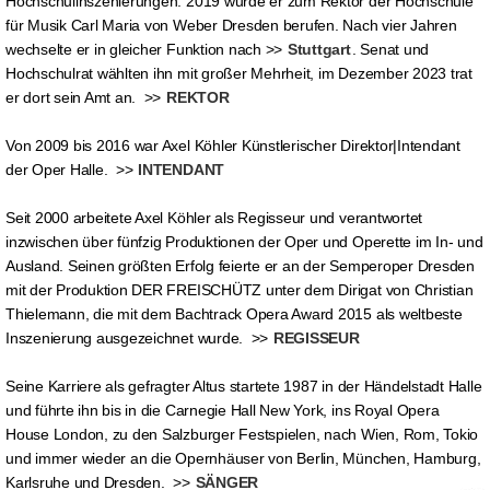
Hochschulinszenierungen. 2019 wurde er zum Rektor der Hochschule
für Musik Carl Maria von Weber Dresden berufen. Nach vier Jahren
wechselte er in gleicher Funktion nach >>
Stuttgart
. Senat und
Hochschulrat wählten ihn mit großer Mehrheit, im Dezember 2023 trat
er dort sein Amt an. >>
REKTOR
Von 2009 bis 2016 war Axel Köhler Künstlerischer Direktor|Intendant
der Oper Halle. >>
INTENDANT
Seit 2000 arbeitete Axel Köhler als Regisseur und verantwortet
inzwischen über fünfzig Produktionen der Oper und Operette im In- und
Ausland. Seinen größten Erfolg feierte er an der Semperoper Dresden
mit der Produktion DER FREISCHÜTZ unter dem Dirigat von Christian
Thielemann, die mit dem Bachtrack Opera Award 2015 als weltbeste
Inszenierung ausgezeichnet wurde. >>
REGISSEUR
Seine Karriere als gefragter Altus startete 1987 in der Händelstadt Halle
und führte ihn bis in die Carnegie Hall New York, ins Royal Opera
House London, zu den Salzburger Festspielen, nach Wien, Rom, Tokio
und immer wieder an die Opernhäuser von Berlin, München, Hamburg,
Karlsruhe und Dresden. >>
SÄNGER